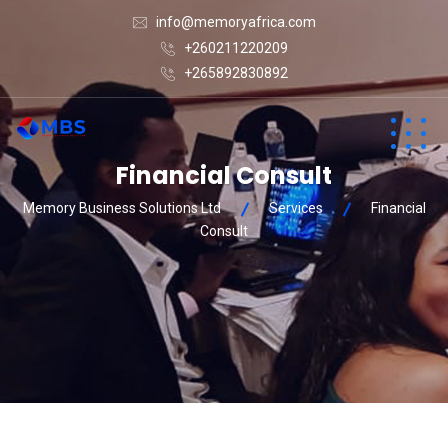
info@memoryafrica.com
+260211220209
+265892830892
Financial Consult
Memory Business Solutions Ltd
Services
Financial
Consult